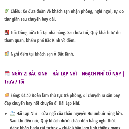
Chiều:
Xe đưa đoàn về khách sạn nhận phòng, nghỉ ngơi, tự do
thư giãn sau chuyến bay dài.
Tối:
Dùng bữa tối tại nhà hàng. Sau bữa tối, Quý khách tự do
tham quan, khám phá Bắc Kinh về đêm.
Nghỉ đêm tại khách sạn ở Bắc Kinh.
NGÀY 2: BẮC KINH – HẢI LẠP NHĨ – NGẠCH NHĨ CỔ NẠP |
Trưa / Tối
Sáng:
04:40 Đoàn làm thủ tục trả phòng, di chuyển ra sân bay
đáp chuyến bay nối chuyến đi Hải Lạp Nhĩ.
Hải Lạp Nhĩ
– cửa ngõ của thảo nguyên Hulunbuir rộng lớn.
Sau khi đến nơi, Quý khách được chào đón bằng
nghi thức
dâng khăn Hada cát tường
– chiếc khăn lam linh thiêng mang