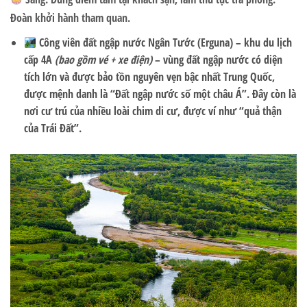
Đoàn khởi hành tham quan.
Công viên đất ngập nước Ngân Tước (Erguna) – khu du lịch
cấp 4A
(bao gồm vé + xe điện)
– vùng đất ngập nước có diện
tích lớn và được bảo tồn nguyên vẹn bậc nhất Trung Quốc,
được mệnh danh là
“Đất ngập nước số một châu Á”
. Đây còn là
nơi cư trú của nhiều loài chim di cư, được ví như
“quả thận
của Trái Đất”
.