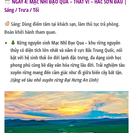
NGÀY 4: MẶC NHĨ ĐẠO QUA – THẤT VI – HẮC SƠN ĐẦU |
Sáng / Trưa / Tối
Sáng:
Dùng điểm tâm tại khách sạn, làm thủ tục trả phòng.
Đoàn khởi hành tham quan.
Rừng nguyên sinh Mạc Nhĩ Đạo Qua
– khu rừng nguyên
thủy có diện tích lớn nhất và nằm ở cực Bắc Trung Quốc, nổi
bật với hệ sinh thái ôn đới lạnh đặc trưng, đa dạng sinh học
phong phú cùng bề dày văn hóa rừng lâu đời. Trải nghiệm tàu
xuyên rừng mang đến cảm giác như đi giữa biển cây bất tận.
(tặng vé tàu nhỏ xuyên rừng Đại Hưng An Lĩnh)