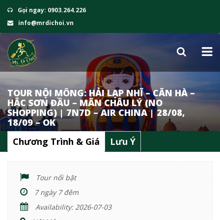
Gọi ngay: 0903.264.226
info@mrdichoi.vn
TOUR NỘI MÔNG: HẢI LẠP NHĨ – CĂN HÀ –
HẮC SƠN ĐẦU – MÃN CHÂU LÝ (NO
SHOPPING) | 7N7D – AIR CHINA | 28/08,
18/09 – OK
Chương Trình & Giá
Lưu Ý
Tour nổi bật
7 ngày 7 đêm
Availability: 2026-07-03