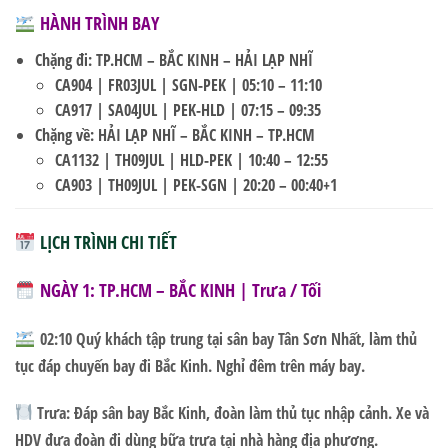
HÀNH TRÌNH BAY
Chặng đi: TP.HCM – BẮC KINH – HẢI LẠP NHĨ
CA904 | FR03JUL | SGN-PEK | 05:10 – 11:10
CA917 | SA04JUL | PEK-HLD | 07:15 – 09:35
Chặng về: HẢI LẠP NHĨ – BẮC KINH – TP.HCM
CA1132 | TH09JUL | HLD-PEK | 10:40 – 12:55
CA903 | TH09JUL | PEK-SGN | 20:20 – 00:40+1
LỊCH TRÌNH CHI TIẾT
NGÀY 1: TP.HCM – BẮC KINH | Trưa / Tối
02:10 Quý khách tập trung tại sân bay Tân Sơn Nhất, làm thủ
tục đáp chuyến bay đi Bắc Kinh. Nghỉ đêm trên máy bay.
Trưa:
Đáp sân bay Bắc Kinh, đoàn làm thủ tục nhập cảnh. Xe và
HDV đưa đoàn đi dùng bữa trưa tại nhà hàng địa phương.