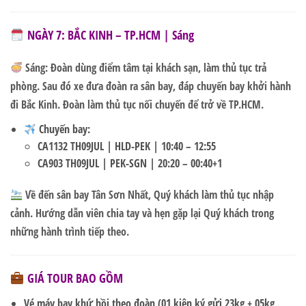
NGÀY 7: BẮC KINH – TP.HCM | Sáng
Sáng:
Đoàn dùng điểm tâm tại khách sạn, làm thủ tục trả
phòng. Sau đó xe đưa đoàn ra sân bay, đáp chuyến bay khởi hành
đi Bắc Kinh. Đoàn làm thủ tục nối chuyến để trở về TP.HCM.
Chuyến bay:
CA1132 TH09JUL | HLD-PEK | 10:40 – 12:55
CA903 TH09JUL | PEK-SGN | 20:20 – 00:40+1
Về đến sân bay Tân Sơn Nhất, Quý khách làm thủ tục nhập
cảnh. Hướng dẫn viên chia tay và hẹn gặp lại Quý khách trong
những hành trình tiếp theo.
GIÁ TOUR BAO GỒM
Vé máy bay khứ hồi theo đoàn
(01 kiện ký gửi 23kg + 05kg