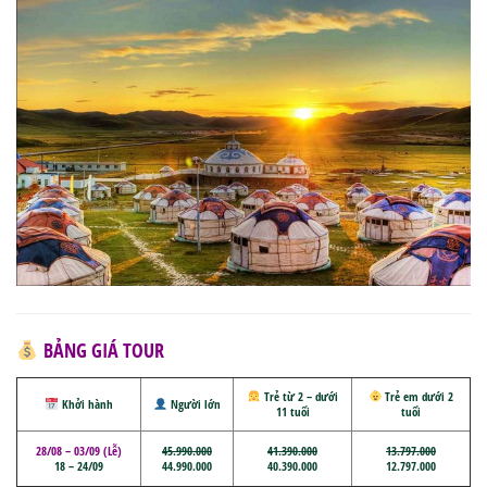
BẢNG GIÁ TOUR
Trẻ từ 2 – dưới
Trẻ em dưới 2
Khởi hành
Người lớn
11 tuổi
tuổi
28/08 – 03/09 (Lễ)
45.990.000
41.390.000
13.797.000
18 – 24/09
44.990.000
40.390.000
12.797.000