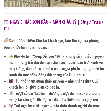
NGÀY 5: HẮC SƠN ĐẦU – MÃN CHÂU LÝ | Sáng / Trưa /
Tối
Sáng:
Dùng điểm tâm tại khách sạn, làm thủ tục trả phòng.
Đoàn khởi hành tham quan.
Khu du lịch “Sông Dải Lụa 186”
– khung cảnh thảo nguyên
mênh mông trải dài đến tận chân trời. Dưới bầu trời xanh và
mây trắng, đàn bò cừu nhởn nhơ, ngựa phi tự do, tạo nên bức
tranh du mục sống động đặc trưng của Hulunbuir.
Tàu nhỏ tham quan thảo nguyên
– nhẹ nhàng đưa Quý
khách len lỏi giữa biển cỏ bao la.
Trượt cỏ dài 1.350m
– đường trượt dài nhất Hulunbuir,
mang lại cảm giác tốc độ cực đã giữa thiên nhiên rộng mở.
Trải nghiệm cưỡi ngựa
– hóa thân thành người du mục,