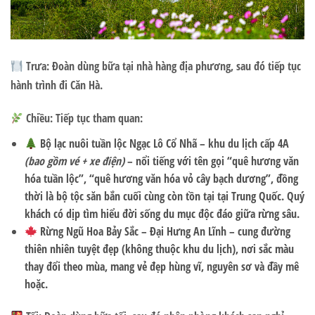
Trưa:
Đoàn dùng bữa tại nhà hàng địa phương, sau đó tiếp tục
hành trình đi Căn Hà.
Chiều: Tiếp tục tham quan:
Bộ lạc nuôi tuần lộc Ngạc Lô Cổ Nhã – khu du lịch cấp 4A
(bao gồm vé + xe điện)
– nổi tiếng với tên gọi
“quê hương văn
hóa tuần lộc”
,
“quê hương văn hóa vỏ cây bạch dương”
, đồng
thời là bộ tộc săn bắn cuối cùng còn tồn tại tại Trung Quốc. Quý
khách có dịp tìm hiểu đời sống du mục độc đáo giữa rừng sâu.
Rừng Ngũ Hoa Bảy Sắc – Đại Hưng An Lĩnh
– cung đường
thiên nhiên tuyệt đẹp (không thuộc khu du lịch), nơi sắc màu
thay đổi theo mùa, mang vẻ đẹp hùng vĩ, nguyên sơ và đầy mê
hoặc.