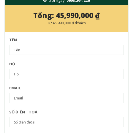
Gọi ngay:
0903.264.226
Tổng:
45,990,000 ₫
Từ
45,990,000 ₫
/khách
TÊN
HỌ
EMAIL
SỐ ĐIỆN THOẠI