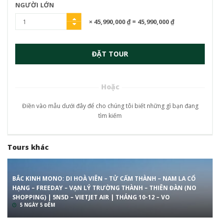
NGƯỜI LỚN
× 45,990,000 ₫
= 45,990,000 ₫
ĐẶT TOUR
Hoặc
Điền vào mẫu dưới đây để cho chúng tôi biết những gì bạn đang
tìm kiếm
Tours khác
BẮC KINH MONO: DI HOÀ VIÊN – TỬ CẤM THÀNH – NAM LA CỔ
HẠNG – FREEDAY – VẠN LÝ TRƯỜNG THÀNH – THIÊN ĐÀN (NO
SHOPPING) | 5N5D – VIETJET AIR | THÁNG 10-12 – VO
5 NGÀY 5 ĐÊM