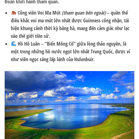
Đoàn khởi hành tham quan.
Công viên Voi Ma Mút
(tham quan bên ngoài)
– quần thể
điêu khắc voi ma mút lớn nhất được Guinness công nhận, tái
hiện khung cảnh thời kỳ băng hà, mang đến cảm giác như lạc
vào thế giới tiền sử.
Hồ Hô Luân
– “Biển Mông Cổ” giữa lòng thảo nguyên, là
một trong những hồ nước ngọt lớn nhất Trung Quốc, được ví
như viên ngọc sáng lấp lánh của Hulunbuir.