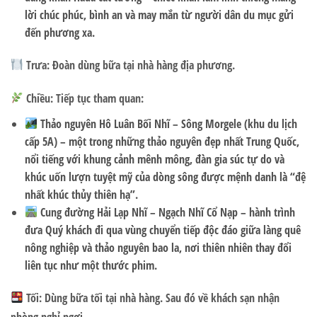
lời chúc phúc, bình an và may mắn từ người dân du mục gửi
đến phương xa.
Trưa:
Đoàn dùng bữa tại nhà hàng địa phương.
Chiều: Tiếp tục tham quan:
Thảo nguyên Hô Luân Bối Nhĩ – Sông Morgele (khu du lịch
cấp 5A)
– một trong những thảo nguyên đẹp nhất Trung Quốc,
nổi tiếng với khung cảnh mênh mông, đàn gia súc tự do và
khúc uốn lượn tuyệt mỹ của dòng sông được mệnh danh là
“đệ
nhất khúc thủy thiên hạ”
.
Cung đường Hải Lạp Nhĩ – Ngạch Nhĩ Cổ Nạp
– hành trình
đưa Quý khách đi qua vùng chuyển tiếp độc đáo giữa làng quê
nông nghiệp và thảo nguyên bao la, nơi thiên nhiên thay đổi
liên tục như một thước phim.
Tối:
Dùng bữa tối tại nhà hàng. Sau đó về khách sạn nhận
phòng nghỉ ngơi.