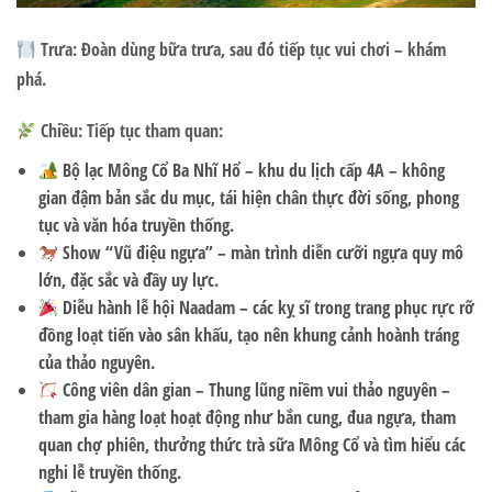
Trưa:
Đoàn dùng bữa trưa, sau đó tiếp tục vui chơi – khám
phá.
Chiều: Tiếp tục tham quan:
Bộ lạc Mông Cổ Ba Nhĩ Hổ – khu du lịch cấp 4A
– không
gian đậm bản sắc du mục, tái hiện chân thực đời sống, phong
tục và văn hóa truyền thống.
Show “Vũ điệu ngựa”
– màn trình diễn cưỡi ngựa quy mô
lớn, đặc sắc và đầy uy lực.
Diễu hành lễ hội Naadam
– các kỵ sĩ trong trang phục rực rỡ
đồng loạt tiến vào sân khấu, tạo nên khung cảnh hoành tráng
của thảo nguyên.
Công viên dân gian – Thung lũng niềm vui thảo nguyên
–
tham gia hàng loạt hoạt động như bắn cung, đua ngựa, tham
quan chợ phiên, thưởng thức trà sữa Mông Cổ và tìm hiểu các
nghi lễ truyền thống.