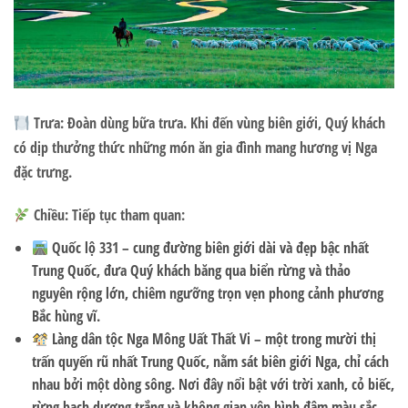
Trưa:
Đoàn dùng bữa trưa. Khi đến vùng biên giới, Quý khách
có dịp thưởng thức những
món ăn gia đình mang hương vị Nga
đặc trưng.
Chiều: Tiếp tục tham quan:
Quốc lộ 331
– cung đường biên giới dài và đẹp bậc nhất
Trung Quốc, đưa Quý khách băng qua biển rừng và thảo
nguyên rộng lớn, chiêm ngưỡng trọn vẹn phong cảnh phương
Bắc hùng vĩ.
Làng dân tộc Nga Mông Uất Thất Vi
– một trong mười thị
trấn quyến rũ nhất Trung Quốc, nằm sát biên giới Nga, chỉ cách
nhau bởi một dòng sông. Nơi đây nổi bật với trời xanh, cỏ biếc,
rừng bạch dương trắng và không gian yên bình đậm màu sắc