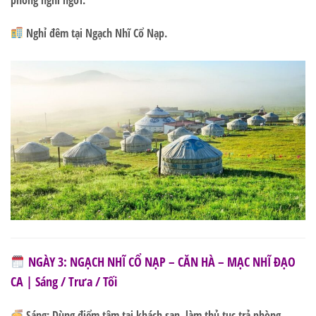
Nghỉ đêm tại Ngạch Nhĩ Cổ Nạp.
NGÀY 3: NGẠCH NHĨ CỔ NẠP – CĂN HÀ – MẠC NHĨ ĐẠO
CA | Sáng / Trưa / Tối
Sáng:
Dùng điểm tâm tại khách sạn, làm thủ tục trả phòng.