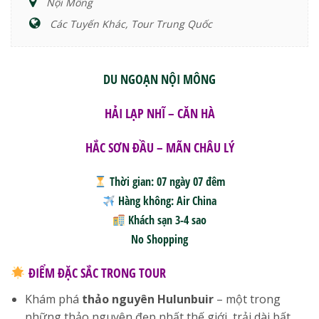
Nội Mông
Các Tuyến Khác, Tour Trung Quốc
DU NGOẠN NỘI MÔNG
HẢI LẠP NHĨ – CĂN HÀ
HẮC SƠN ĐẦU – MÃN CHÂU LÝ
Thời gian
: 07 ngày 07 đêm
Hàng không
: Air China
Khách sạn 3-4 sao
No Shopping
ĐIỂM ĐẶC SẮC TRONG TOUR
Khám phá
thảo nguyên Hulunbuir
– một trong
những thảo nguyên đẹp nhất thế giới, trải dài bất