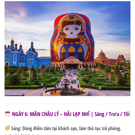
NGÀY 6: MÃN CHÂU LÝ – HẢI LẠP NHĨ | Sáng / Trưa / Tối
Sáng:
Dùng điểm tâm tại khách sạn, làm thủ tục trả phòng.