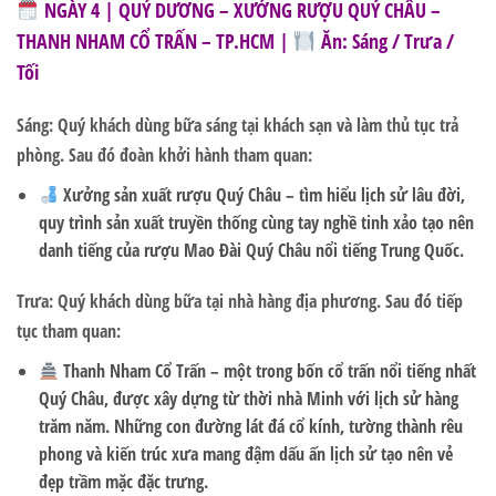
NGÀY 4 | QUÝ DƯƠNG – XƯỞNG RƯỢU QUÝ CHÂU –
THANH NHAM CỔ TRẤN – TP.HCM |
Ăn: Sáng / Trưa /
Tối
Sáng: Quý khách dùng bữa sáng tại khách sạn và làm thủ tục trả
phòng. Sau đó đoàn khởi hành tham quan:
Xưởng sản xuất rượu Quý Châu
– tìm hiểu lịch sử lâu đời,
quy trình sản xuất truyền thống cùng tay nghề tinh xảo tạo nên
danh tiếng của rượu Mao Đài Quý Châu nổi tiếng Trung Quốc.
Trưa: Quý khách dùng bữa tại nhà hàng địa phương. Sau đó tiếp
tục tham quan:
Thanh Nham Cổ Trấn
– một trong bốn cổ trấn nổi tiếng nhất
Quý Châu, được xây dựng từ thời nhà Minh với lịch sử hàng
trăm năm. Những con đường lát đá cổ kính, tường thành rêu
phong và kiến trúc xưa mang đậm dấu ấn lịch sử tạo nên vẻ
đẹp trầm mặc đặc trưng.