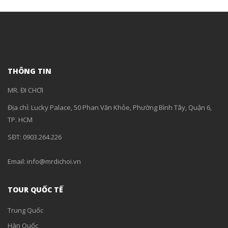
THÔNG TIN
MR. ĐI CHƠI
Địa chỉ: Lucky Palace, 50 Phan Văn Khỏe, Phường Bình Tây, Quận 6,
TP. HCM
SĐT: 0903.264.226
Email: info@mrdichoi.vn
TOUR QUỐC TẾ
Trung Quốc
Hàn Quốc