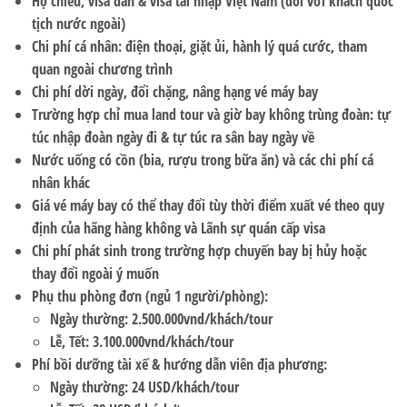
Hộ chiếu, visa dán & visa tái nhập Việt Nam (đối với khách quốc
tịch nước ngoài)
Chi phí cá nhân: điện thoại, giặt ủi, hành lý quá cước, tham
quan ngoài chương trình
Chi phí dời ngày, đổi chặng, nâng hạng vé máy bay
Trường hợp chỉ mua land tour và giờ bay không trùng đoàn: tự
túc nhập đoàn ngày đi & tự túc ra sân bay ngày về
Nước uống có cồn (bia, rượu trong bữa ăn) và các chi phí cá
nhân khác
Giá vé máy bay có thể thay đổi tùy thời điểm xuất vé theo quy
định của hãng hàng không và Lãnh sự quán cấp visa
Chi phí phát sinh trong trường hợp chuyến bay bị hủy hoặc
thay đổi ngoài ý muốn
Phụ thu phòng đơn
(ngủ 1 người/phòng):
Ngày thường: 2.500.000vnd
/khách/tour
Lễ, Tết: 3.100.000vnd
/khách/tour
Phí bồi dưỡng tài xế & hướng dẫn viên địa phương:
Ngày thường:
24 USD/khách/tour