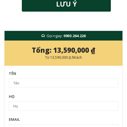
LƯU Ý
Gọi ngay:
0903.264.226
Tổng:
13,590,000 ₫
Từ
13,590,000 ₫
/khách
TÊN
HỌ
EMAIL