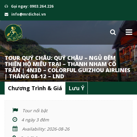
Gọi ngay: 0903.264.226
info@mrdichoi.vn
TOUR QUÝ CHÂU: QUÝ CHÂU – NGỦ ĐÊM
THIÊN HỘ MIÊU TRẠI – THANH NHAM CỔ
TRẤN | 4N3D – COLORFUL GUIZHOU AIRLINES
| THÁNG 08-12 – LND
Chương Trình & Giá
Lưu Ý
Tour nổi bật
4 ngày 3 đêm
Availability: 2026-08-26