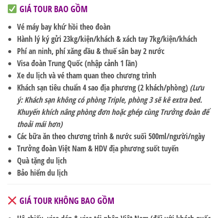
GIÁ TOUR BAO GỒM
Vé máy bay khứ hồi theo đoàn
Hành lý ký gửi
23kg/kiện/khách
& xách tay
7kg/kiện/khách
Phí an ninh, phí xăng dầu & thuế sân bay 2 nước
Visa đoàn Trung Quốc (nhập cảnh 1 lần)
Xe du lịch và vé tham quan theo chương trình
Khách sạn
tiêu chuẩn 4 sao địa phương
(2 khách/phòng)
(Lưu
ý: Khách sạn không có phòng Triple, phòng 3 sẽ kê extra bed.
Khuyến khích nâng phòng đơn hoặc ghép cùng Trưởng đoàn để
thoải mái hơn)
Các bữa ăn theo chương trình & nước suối 500ml/người/ngày
Trưởng đoàn Việt Nam & HDV địa phương suốt tuyến
Quà tặng du lịch
Bảo hiểm du lịch
GIÁ TOUR KHÔNG BAO GỒM