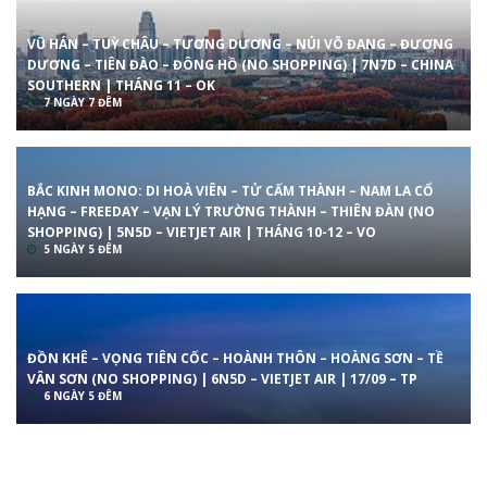
VŨ HÁN – TUỲ CHÂU – TƯƠNG DƯƠNG – NÚI VÕ ĐANG – ĐƯƠNG
DƯƠNG – TIÊN ĐÀO – ĐÔNG HỒ (NO SHOPPING) | 7N7D – CHINA
SOUTHERN | THÁNG 11 – OK
7 NGÀY 7 ĐÊM
BẮC KINH MONO: DI HOÀ VIÊN – TỬ CẤM THÀNH – NAM LA CỔ
HẠNG – FREEDAY – VẠN LÝ TRƯỜNG THÀNH – THIÊN ĐÀN (NO
SHOPPING) | 5N5D – VIETJET AIR | THÁNG 10-12 – VO
5 NGÀY 5 ĐÊM
ĐỒN KHÊ – VỌNG TIÊN CỐC – HOÀNH THÔN – HOÀNG SƠN – TỀ
VÂN SƠN (NO SHOPPING) | 6N5D – VIETJET AIR | 17/09 – TP
6 NGÀY 5 ĐÊM