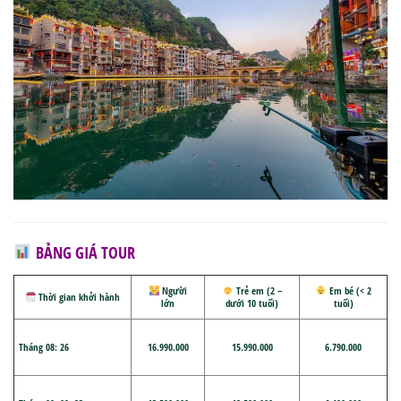
BẢNG GIÁ TOUR
Người
Trẻ em (2 –
Em bé (< 2
Thời gian khởi hành
lớn
dưới 10 tuổi)
tuổi)
Tháng 0
8
:
26
16
.
990
.
000
15.990.000
6.790.000