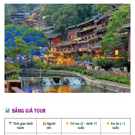
BẢNG GIÁ TOUR
Thời gian khởi
Người
Trẻ em (2 – dưới 11
Em bé (< 2
hành
lớn
tuổi)
tuổi)