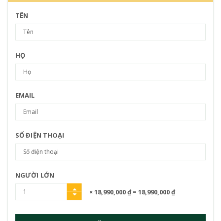
TÊN
HỌ
EMAIL
SỐ ĐIỆN THOẠI
NGƯỜI LỚN
× 18,990,000 ₫
= 18,990,000 ₫