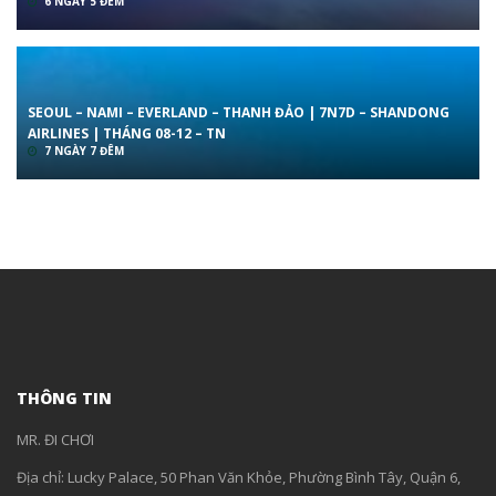
6 NGÀY 5 ĐÊM
SEOUL – NAMI – EVERLAND – THANH ĐẢO | 7N7D – SHANDONG
AIRLINES | THÁNG 08-12 – TN
7 NGÀY 7 ĐÊM
THÔNG TIN
MR. ĐI CHƠI
Địa chỉ: Lucky Palace, 50 Phan Văn Khỏe, Phường Bình Tây, Quận 6,