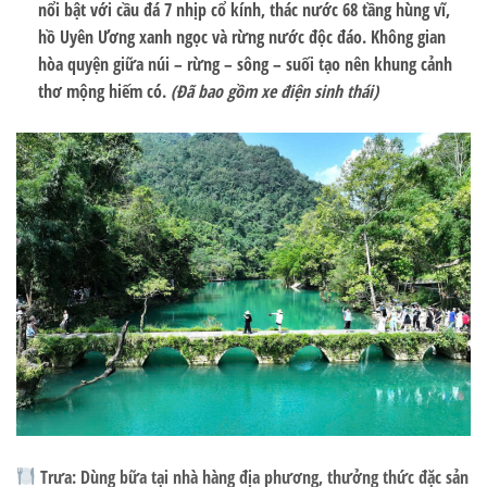
nổi bật với cầu đá 7 nhịp cổ kính, thác nước 68 tầng hùng vĩ,
hồ Uyên Ương xanh ngọc và rừng nước độc đáo. Không gian
hòa quyện giữa núi – rừng – sông – suối tạo nên khung cảnh
thơ mộng hiếm có.
(Đã bao gồm xe điện sinh thái)
Trưa:
Dùng bữa tại nhà hàng địa phương, thưởng thức đặc sản