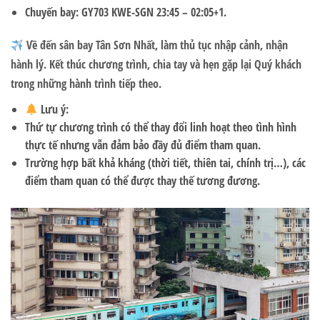
Chuyến bay:
GY703 KWE-SGN
2
3
:
45
– 0
2
:
05
+1
.
Về đến sân bay Tân Sơn Nhất, làm thủ tục nhập cảnh, nhận
hành lý. Kết thúc chương trình, chia tay và hẹn gặp lại Quý khách
trong những hành trình tiếp theo.
Lưu ý:
Thứ tự chương trình có thể thay đổi linh hoạt theo tình hình
thực tế nhưng vẫn đảm bảo đầy đủ điểm tham quan.
Trường hợp bất khả kháng (thời tiết, thiên tai, chính trị…), các
điểm tham quan có thể được thay thế tương đương.