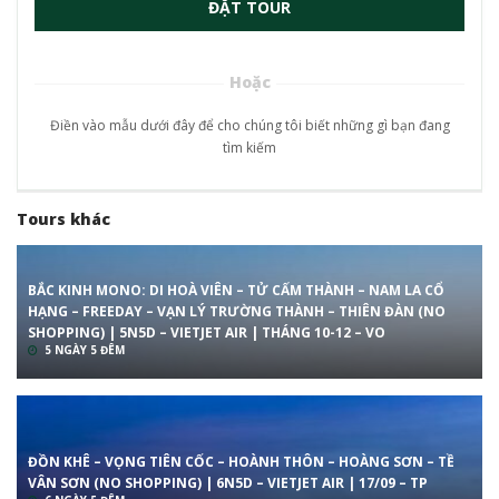
ĐẶT TOUR
Hoặc
Điền vào mẫu dưới đây để cho chúng tôi biết những gì bạn đang
tìm kiếm
Tours khác
BẮC KINH MONO: DI HOÀ VIÊN – TỬ CẤM THÀNH – NAM LA CỔ
HẠNG – FREEDAY – VẠN LÝ TRƯỜNG THÀNH – THIÊN ĐÀN (NO
SHOPPING) | 5N5D – VIETJET AIR | THÁNG 10-12 – VO
5 NGÀY 5 ĐÊM
ĐỒN KHÊ – VỌNG TIÊN CỐC – HOÀNH THÔN – HOÀNG SƠN – TỀ
VÂN SƠN (NO SHOPPING) | 6N5D – VIETJET AIR | 17/09 – TP