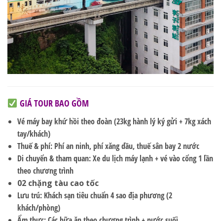
GIÁ TOUR BAO GỒM
Vé máy bay khứ hồi
theo đoàn (23kg hành lý ký gửi + 7kg xách
tay/khách)
Thuế & phí
: Phí an ninh, phí xăng dầu, thuế sân bay 2 nước
Di chuyển & tham quan
: Xe du lịch máy lạnh + vé vào cổng 1 lần
theo chương trình
02 chặng tàu cao tốc
Lưu trú
: Khách sạn tiêu chuẩn
4 sao địa phương
(2
khách/phòng)
Ẩm thực
: Các bữa ăn theo chương trình + nước suối