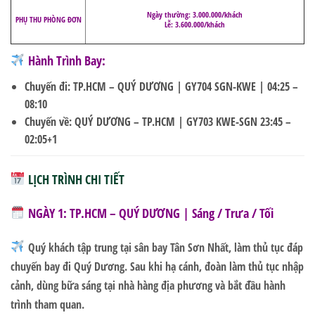
Ngày thường: 3.000.000/khách
PHỤ THU PHÒNG ĐƠN
Lễ: 3.600.000/khách
Hành Trình Bay:
Chuyến đi: TP.HCM – QUÝ DƯƠNG |
GY704 SGN-KWE | 04:25 –
08:10
Chuyến về: QUÝ DƯƠNG – TP.HCM |
GY703 KWE-SGN 23:45 –
02:05+1
LỊCH TRÌNH CHI TIẾT
NGÀY 1: TP.HCM – QUÝ DƯƠNG | Sáng / Trưa / Tối
Quý khách tập trung tại sân bay Tân Sơn Nhất, làm thủ tục đáp
chuyến bay đi Quý Dương. Sau khi hạ cánh, đoàn làm thủ tục nhập
cảnh, dùng bữa sáng tại nhà hàng địa phương và bắt đầu hành
trình tham quan.