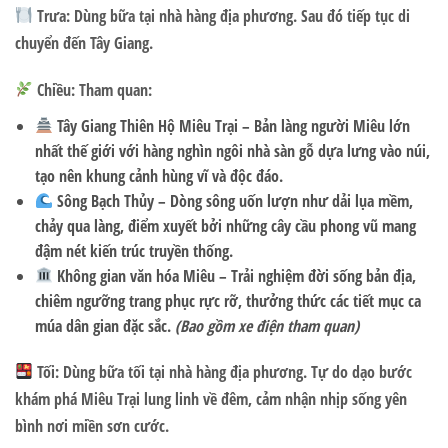
Trưa:
Dùng bữa tại nhà hàng địa phương. Sau đó tiếp tục di
chuyển đến Tây Giang.
Chiều:
Tham quan:
Tây Giang Thiên Hộ Miêu Trại
– Bản làng người Miêu lớn
nhất thế giới với hàng nghìn ngôi nhà sàn gỗ dựa lưng vào núi,
tạo nên khung cảnh hùng vĩ và độc đáo.
Sông Bạch Thủy
– Dòng sông uốn lượn như dải lụa mềm,
chảy qua làng, điểm xuyết bởi những cây cầu phong vũ mang
đậm nét kiến trúc truyền thống.
Không gian văn hóa Miêu
– Trải nghiệm đời sống bản địa,
chiêm ngưỡng trang phục rực rỡ, thưởng thức các tiết mục ca
múa dân gian đặc sắc.
(Bao gồm xe điện tham quan)
Tối:
Dùng bữa tối tại nhà hàng địa phương. Tự do dạo bước
khám phá Miêu Trại lung linh về đêm, cảm nhận nhịp sống yên
bình nơi miền sơn cước.