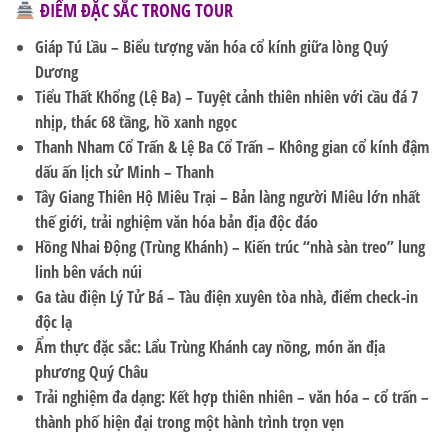
ĐIỂM ĐẶC SẮC TRONG TOUR
Giáp Tú Lầu
– Biểu tượng văn hóa cổ kính giữa lòng Quý
Dương
Tiểu Thất Khổng (Lệ Ba)
– Tuyệt cảnh thiên nhiên với cầu đá 7
nhịp, thác 68 tầng, hồ xanh ngọc
Thanh Nham Cổ Trấn & Lệ Ba Cổ Trấn
– Không gian cổ kính đậm
dấu ấn lịch sử Minh – Thanh
Tây Giang Thiên Hộ Miêu Trại
– Bản làng người Miêu lớn nhất
thế giới, trải nghiệm văn hóa bản địa độc đáo
Hồng Nhai Động (Trùng Khánh)
– Kiến trúc “nhà sàn treo” lung
linh bên vách núi
Ga tàu điện Lý Tử Bá
– Tàu điện xuyên tòa nhà, điểm check-in
độc lạ
Ẩm thực đặc sắc:
Lẩu Trùng Khánh cay nồng, món ăn địa
phương Quý Châu
Trải nghiệm đa dạng:
Kết hợp thiên nhiên – văn hóa – cổ trấn –
thành phố hiện đại trong một hành trình trọn vẹn