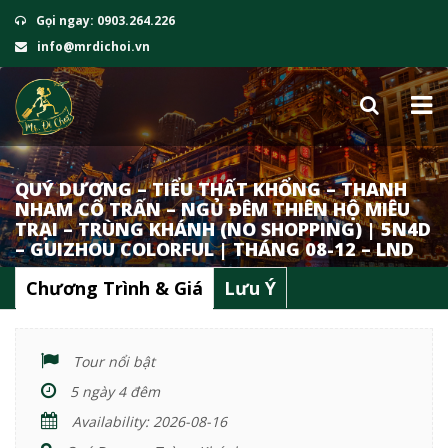
Gọi ngay: 0903.264.226
info@mrdichoi.vn
QUÝ DƯƠNG – TIỂU THẤT KHỔNG – THANH
NHAM CỔ TRẤN – NGỦ ĐÊM THIÊN HỘ MIÊU
TRẠI – TRÙNG KHÁNH (NO SHOPPING) | 5N4D
– GUIZHOU COLORFUL | THÁNG 08-12 – LND
Chương Trình & Giá
Lưu Ý
Tour nổi bật
5 ngày 4 đêm
Availability: 2026-08-16