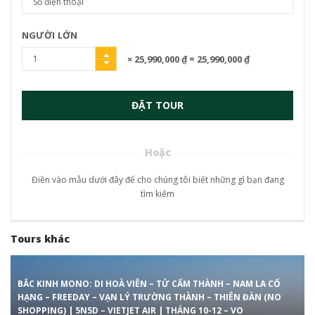
NGƯỜI LỚN
× 25,990,000 ₫
= 25,990,000 ₫
ĐẶT TOUR
Hoặc
Điền vào mẫu dưới đây để cho chúng tôi biết những gì bạn đang
tìm kiếm
Tours khác
BẮC KINH MONO: DI HOÀ VIÊN – TỬ CẤM THÀNH – NAM LA CỔ
HẠNG – FREEDAY – VẠN LÝ TRƯỜNG THÀNH – THIÊN ĐÀN (NO
SHOPPING) | 5N5D – VIETJET AIR | THÁNG 10-12 – VO