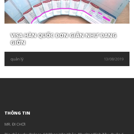
VISA HÀN QUỐC ĐƠN GIẢN NHƯ ĐANG
GIỠN
quản lý
13/08/2019
THÔNG TIN
MR. ĐI CHƠI