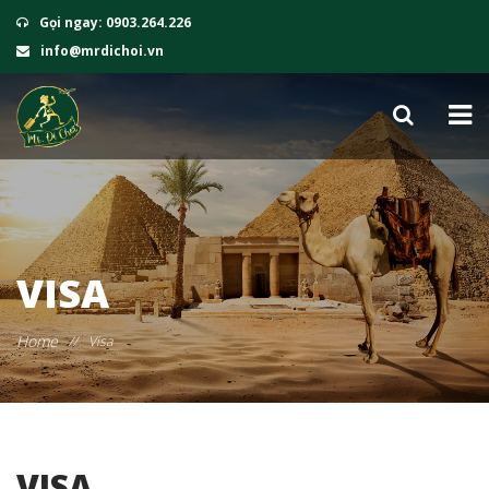
Gọi ngay: 0903.264.226
info@mrdichoi.vn
VISA
Home
//
Visa
VISA