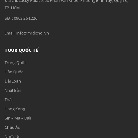
Địa chỉ: Lucky Palace, 50 Phan Văn Khỏe, Phường Bình Tây, Quận 6,
TP. HCM
SĐT: 0903.264.226
Email: info@mrdichoi.vn
TOUR QUỐC TẾ
Trung Quốc
Hàn Quốc
Đài Loan
Nhật Bản
Thái
Hong Kong
Sin – Mã – Bali
Châu Âu
Nước Úc