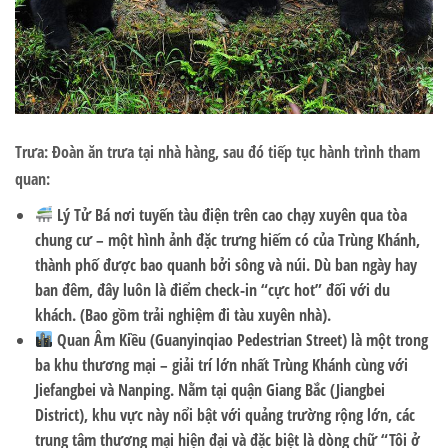
Trưa:
Đoàn ăn trưa tại nhà hàng, sau đó tiếp tục hành trình tham
quan:
Lý Tử Bá
nơi tuyến tàu điện trên cao chạy xuyên qua tòa
chung cư – một hình ảnh đặc trưng hiếm có của Trùng Khánh,
thành phố được bao quanh bởi sông và núi. Dù ban ngày hay
ban đêm, đây luôn là điểm check-in “cực hot” đối với du
khách. (Bao gồm trải nghiệm đi tàu xuyên nhà).
Quan Âm Kiều (Guanyinqiao Pedestrian Street)
là một trong
ba khu thương mại – giải trí lớn nhất Trùng Khánh cùng với
Jiefangbei và Nanping. Nằm tại quận Giang Bắc (Jiangbei
District), khu vực này nổi bật với quảng trường rộng lớn, các
trung tâm thương mại hiện đại và đặc biệt là dòng chữ “Tôi ở