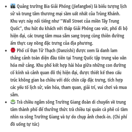
Quảng trường Bia Giải Phóng (Jiefangbei)
là biểu tượng lịch
sử và trung tâm thương mại sầm uất nhất của Trùng Khánh.
Khu vực này nổi tiếng như “Wall Street của miền Tây Trung
Quốc”, thu hút du khách với tháp Giải Phóng cao vút, phố đi bộ
hiện đại, các trung tâm mua sắm sang trọng cùng thiên đường
ẩm thực cay nồng đặc trưng của địa phương.
Phố cổ Đạn Tử Thạch (Danzishi)
được xem là danh lam
thắng cảnh toàn diện đầu tiên tại Trung Quốc tập trung vào văn
hóa mở cảng. Khu phố kết hợp hài hòa giữa những con đường
cổ kính và cảnh quan đô thị hiện đại, được thiết kế theo cấu
trúc không gian ba chiều với dốc chín cấp đặc trưng, tích hợp
các yếu tố lịch sử, văn hóa, tham quan, giải trí, vui chơi và mua
sắm.
Trà chiều ngắm sông Trường Giang
đoàn di chuyển về trung
tâm thành phố để thưởng thức trà chiều tại quán cà phê có tầm
nhìn ra sông Trường Giang và tự do chụp ảnh check-in. (Chi phí
đồ uống tự túc)