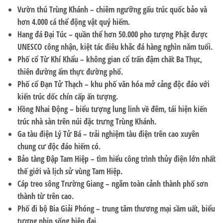
Vườn thú Trùng Khánh
– chiêm ngưỡng gấu trúc quốc bảo và
hơn 4.000 cá thể động vật quý hiếm.
Hang đá Đại Túc
– quần thể hơn 50.000 pho tượng Phật được
UNESCO công nhận, kiệt tác điêu khắc đá hàng nghìn năm tuổi.
Phố cổ Từ Khí Khẩu
– không gian cổ trấn đậm chất Ba Thục,
thiên đường ẩm thực đường phố.
Phố cổ Đạn Tử Thạch
– khu phố văn hóa mở cảng độc đáo với
kiến trúc dốc chín cấp ấn tượng.
Hồng Nhai Động
– biểu tượng lung linh về đêm, tái hiện kiến
trúc nhà sàn trên núi đặc trưng Trùng Khánh.
Ga tàu điện Lý Tử Bá
– trải nghiệm tàu điện trên cao xuyên
chung cư độc đáo hiếm có.
Bảo tàng Đập Tam Hiệp
– tìm hiểu công trình thủy điện lớn nhất
thế giới và lịch sử vùng Tam Hiệp.
Cáp treo sông Trường Giang
– ngắm toàn cảnh thành phố sơn
thành từ trên cao.
Phố đi bộ Bia Giải Phóng
– trung tâm thương mại sầm uất, biểu
tượng nhịp sống hiện đại.