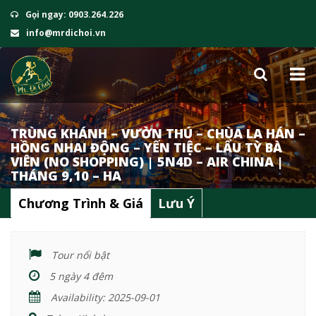
Gọi ngay: 0903.264.226
info@mrdichoi.vn
TRÙNG KHÁNH – VƯỜN THÚ – CHÙA LA HÁN –
HỒNG NHAI ĐỘNG – YẾN TIỆC – LẨU TỲ BÀ
VIÊN (NO SHOPPING) | 5N4D – AIR CHINA |
THÁNG 9,10 – HA
Chương Trình & Giá
Lưu Ý
Tour nổi bật
5 ngày 4 đêm
Availability: 2025-09-01