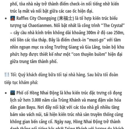
phố, tòa nhà này trở thành điểm check-in nổi tiếng nhờ kiến
trúc lạ mắt và nổi bật giữa các cao ốc hiện đại.
Raffles City Chongqing (来福士)
là tổ hợp kiến trúc biểu
tượng tại Chaotianmen. Nổi bật nhất là công trình
“The Crystal”
– cây cầu nhà kính trên không dài khoảng 300m ở độ cao 250m,
nối liền các tòa tháp. Đây là điểm check-in “must-go” với tầm
nhìn ngoạn mục ra sông Trường Giang và Gia Lăng, toàn bộ khu
phức hợp được thiết kế như một “con thuyền buồm” hiện đại
giữa trung tâm thành phố.
Tối:
Quý khách dùng bữa tối tại nhà hàng. Sau bữa tối đoàn
tiếp tục khám phá:
Phố cổ Hồng Nhai Động
là khu kiến trúc đặc trưng cô đọng
lịch sử hơn 3.000 năm của Trùng Khánh và mang đậm văn hóa
dân gian Bayu. Nơi đây nổi bật với các tòa nhà gỗ nhiều tầng
bám vào vách núi, tái hiện kiến trúc nhà sàn truyền thống cùng
không gian bến cảng cổ. Ngày nay, Hồng Nhai Động trở thành
danh thắng nổi tiếng bậc nhất Trùng Khánh với lượng du khách