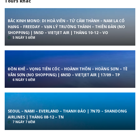
Tours khác
BẮC KINH MONO: DI HOÀ VIÊN – TỬ CẤM THÀNH – NAM LA CỔ
HẠNG – FREEDAY – VẠN LÝ TRƯỜNG THÀNH – THIÊN ĐÀN (NO
SHOPPING) | 5N5D – VIETJET AIR | THÁNG 10-12 – VO
5 NGÀY 5 ĐÊM
ĐỒN KHÊ – VỌNG TIÊN CỐC – HOÀNH THÔN – HOÀNG SƠN – TỀ
VÂN SƠN (NO SHOPPING) | 6N5D – VIETJET AIR | 17/09 – TP
6 NGÀY 5 ĐÊM
SEOUL – NAMI – EVERLAND – THANH ĐẢO | 7N7D – SHANDONG
AIRLINES | THÁNG 08-12 – TN
7 NGÀY 7 ĐÊM