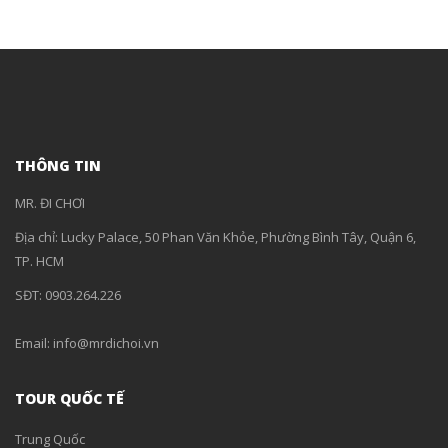
THÔNG TIN
MR. ĐI CHƠI
Địa chỉ: Lucky Palace, 50 Phan Văn Khỏe, Phường Bình Tây, Quận 6,
TP. HCM
SĐT: 0903.264.226
Email: info@mrdichoi.vn
TOUR QUỐC TẾ
Trung Quốc