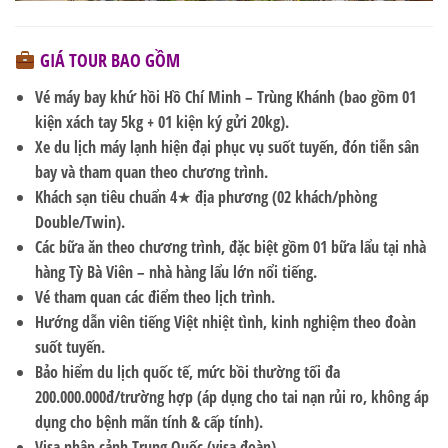
GIÁ TOUR BAO GỒM
Vé máy bay khứ hồi
Hồ Chí Minh –
Trùng Khánh
(bao gồm 01
kiện xách tay 5kg + 01 kiện ký gửi 20kg).
Xe du lịch máy lạnh hiện đại phục vụ suốt tuyến, đón tiễn sân
bay và tham quan theo chương trình.
Khách sạn tiêu chuẩn 4★ địa phương (02 khách/phòng
Double/Twin).
Các bữa ăn theo chương trình,
đặc biệt gồm 01 bữa lẩu tại nhà
hàng
Tỳ Bà Viên
– nhà hàng lẩu lớn nổi tiếng.
Vé tham quan các điểm theo lịch trình.
Hướng dẫn viên tiếng Việt nhiệt tình, kinh nghiệm theo đoàn
suốt tuyến.
Bảo hiểm du lịch quốc tế, mức bồi thường tối đa
200.000.000đ/trường hợp (áp dụng cho tai nạn rủi ro, không áp
dụng cho bệnh mãn tính & cấp tính).
Visa nhập cảnh Trung Quốc (visa đoàn).