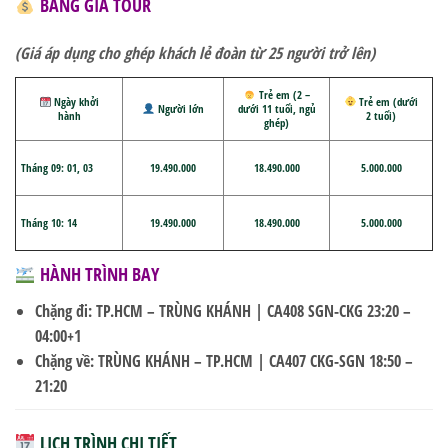
BẢNG GIÁ TOUR
(Giá áp dụng cho ghép khách lẻ đoàn từ 25 người trở lên)
Trẻ em (2 –
Ngày khởi
Trẻ em (dưới
Người lớn
dưới 11 tuổi, ngủ
hành
2 tuổi)
ghép)
Tháng 09: 01, 03
1
9.4
90.000
18.
4
90.000
5.000.000
Tháng
10: 14
1
9.4
90.000
18.
4
90.000
5.000.000
HÀNH TRÌNH BAY
Chặng đi: TP.HCM – TRÙNG KHÁNH |
CA408 SGN-CKG 23:20 –
04:00+1
Chặng về: TRÙNG KHÁNH – TP.HCM |
CA407 CKG-SGN 18:50 –
21:20
LỊCH TRÌNH CHI TIẾT