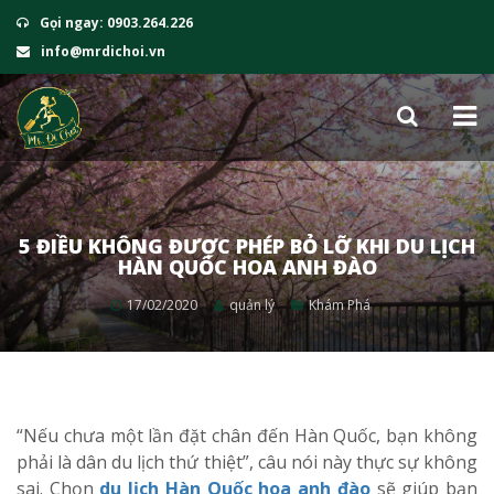
Gọi ngay: 0903.264.226
info@mrdichoi.vn
5 ĐIỀU KHÔNG ĐƯỢC PHÉP BỎ LỠ KHI DU LỊCH
HÀN QUỐC HOA ANH ĐÀO
17/02/2020
quản lý
Khám Phá
“Nếu chưa một lần đặt chân đến Hàn Quốc, bạn không
phải là dân du lịch thứ thiệt”, câu nói này thực sự không
sai. Chọn
du lịch Hàn Quốc hoa anh đào
sẽ giúp bạn