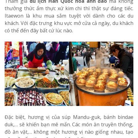
Tham gia
du lịch Hàn Quốc hoa anh đào
mà không
thưởng thức ẩm thực xứ kim chi thì thật sự đáng tiếc.
Itaewon là khu mua sắm tuyệt vời dành cho các du
khách. Với đặc trưng khu vực mở cửa cả ngày, du khách
có thể đến đây bất cứ lúc nào.
Đặc biệt, hương vị của súp Mandu-guk, bánh bindae
duk,… sẽ khiến bạn mê mẩn. Các món ăn truyền thống,
đồ ăn vặt,… không một hương vị nào giống nhau, tạo