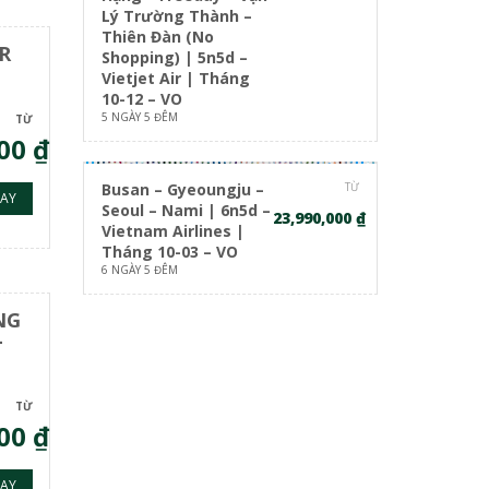
Lý Trường Thành –
Thiên Đàn (No
R
Shopping) | 5n5d –
Vietjet Air | Tháng
10-12 – VO
5 NGÀY 5 ĐÊM
TỪ
00 ₫
Busan – Gyeoungju –
TỪ
AY
Seoul – Nami | 6n5d –
23,990,000 ₫
Vietnam Airlines |
Tháng 10-03 – VO
6 NGÀY 5 ĐÊM
NG
–
TỪ
00 ₫
AY