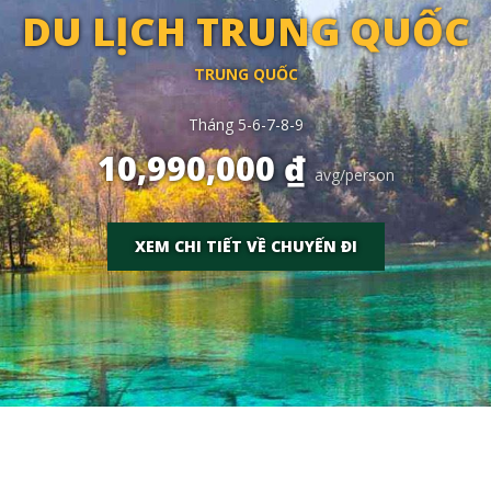
DU LỊCH TRUNG QUỐC
TRUNG QUỐC
Tháng 5-6-7-8-9
10,990,000 ₫
avg/person
XEM CHI TIẾT VỀ CHUYẾN ĐI