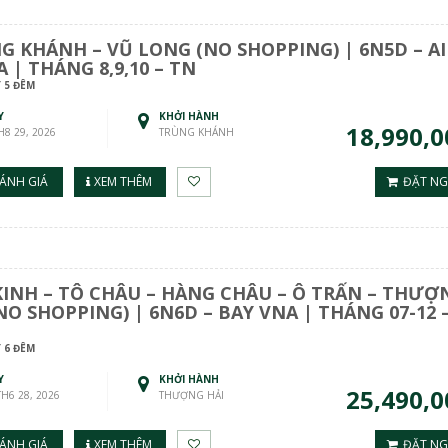
G KHÁNH – VŨ LONG (NO SHOPPING) | 6N5D – AI
 | THÁNG 8,9,10 – TN
 5 ĐÊM
Y
KHỞI HÀNH
18,990,0
TH8 29, 2026
TRÙNG KHÁNH
ÁNH GIÁ
XEM THÊM
ĐẶT NG
KINH – TÔ CHÂU – HÀNG CHÂU – Ô TRẤN – THƯỢ
NO SHOPPING) | 6N6D – BAY VNA | THÁNG 07-12 
 6 ĐÊM
Y
KHỞI HÀNH
25,490,0
TH6 28, 2026
THƯỢNG HẢI
ÁNH GIÁ
XEM THÊM
ĐẶT NG