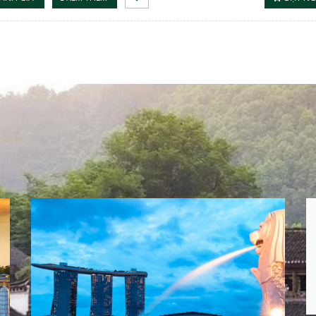
QUỐC GIA KHÁC
0 Deal Offers
Đang cập nhật …
-
0 Review
VIEW MORE