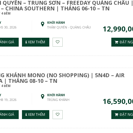
 QUYẾN – TRUNG SƠN – FREEDAY QUẢNG CHÂU 
 – CHINA SOUTHERN | THÁNG 06-10 – TN
 4 ĐÊM
Y
KHỞI HÀNH
12,990,0
TH5 30, 2026
THẨM QUYẾN - QUẢNG CHÂU
ÁNH GIÁ
XEM THÊM
ĐẶT NG
G KHÁNH MONO (NO SHOPPING) | 5N4D – AIR
 | THÁNG 08-10 – TN
 4 ĐÊM
Y
KHỞI HÀNH
16,590,0
TH8 19, 2026
TRÙNG KHÁNH
ÁNH GIÁ
XEM THÊM
ĐẶT NG