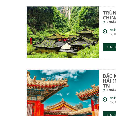
TRÙN
CHINA
6 NGÀY
NGÀ
T7, 
XEM Đ
BẮC 
HẢI (
TN
6 NGÀY
NGÀ
CN, 
XEM Đ