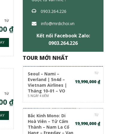
|
0903.264.226
TỪ
info@mrdichoi.vn
00 ₫
Kết nối Facebook
Zalo:
AY
0903.264.226
TOUR MỚI NHẤT
Seoul – Nami –
TỪ
Everland | 5n4d –
19,990,000 ₫
Vietnam Airlines |
Tháng 10-01 – VO
TỪ
5 NGÀY 4 ĐÊM
00 ₫
AY
Bắc Kinh Mono: Di
TỪ
Hoà Viên – Tử Cấm
19,990,000 ₫
Thành – Nam La Cổ
Hạng – Freeday – Vạn