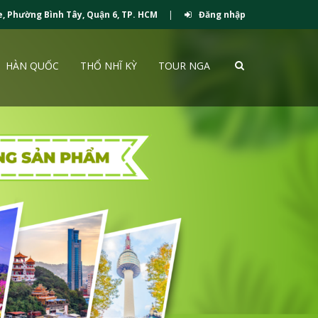
e, Phường Bình Tây, Quận 6, TP. HCM
|
Đăng nhập
HÀN QUỐC
THỔ NHĨ KỲ
TOUR NGA