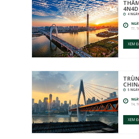
THẨM
4N4D
4 NGÀY
NGÀ
T7, 
XEM Đ
TRÙN
CHINA
5 NGÀY
NGÀ
T4, 
XEM Đ