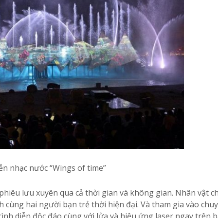
ễn nhạc nước “Wings of time”
 phiêu lưu xuyên qua cả thời gian và không gian. Nhân vật ch
 cùng hai người bạn trẻ thời hiện đại. Và tham gia vào chu
nh diễn độc đáo cùng với lửa và hiệu ứng laser ngay trên bã