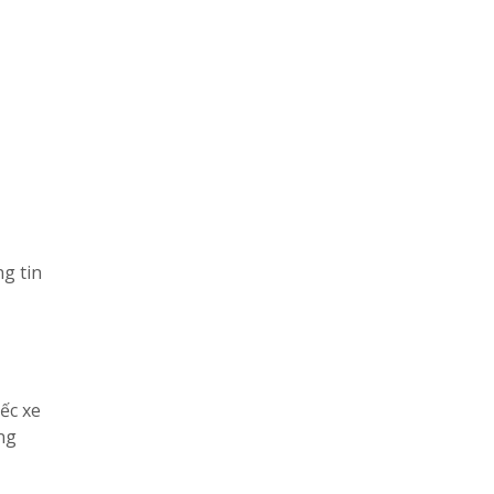
g tin
ếc xe
ng