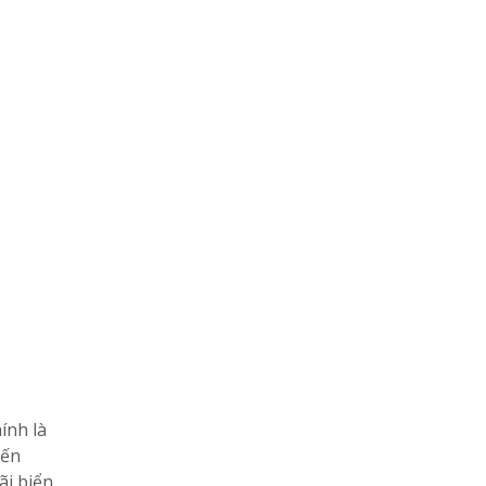
ính là
yến
i biển.