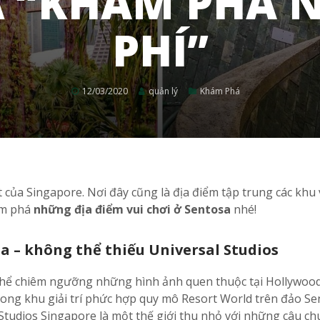
 “KHÁM PHÁ 
PHÍ”
12/03/2020
quản lý
Khám Phá
của Singapore. Nơi đây cũng là địa điểm tập trung các khu 
hám phá
những địa điểm vui chơi ở Sentosa
nhé!
a – không thể thiếu Universal Studios
thể chiêm ngưỡng những hình ảnh quen thuộc tại Hollywood
trong khu giải trí phức hợp quy mô Resort World trên đảo Se
 Studios Singapore là một thế giới thu nhỏ với những câu ch