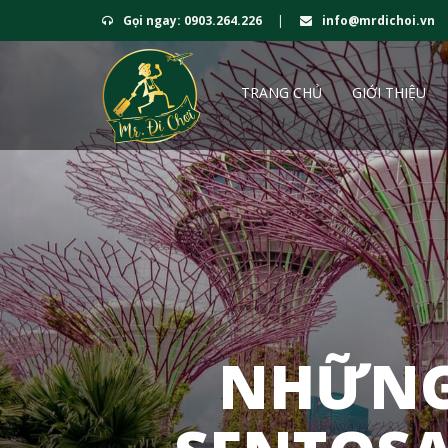
Gọi ngay: 0903.264.226
|
info@mrdichoi.vn
TRANG CHỦ
GIỚI THIỆU
NHỮNG 