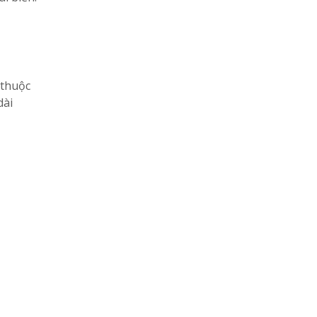
 thuộc
dài