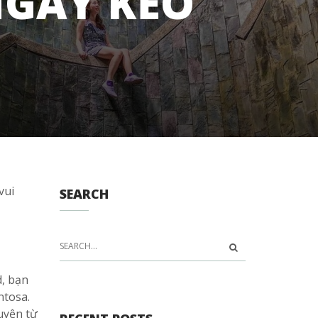
NGAY KẺO
vui
SEARCH
, bạn
ntosa.
uyện từ