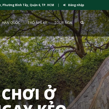
e, Phường Bình Tây, Quận 6, TP. HCM
|
Đăng nhập
HÀN QUỐC
THỔ NHĨ KỲ
TOUR NGA
 CHƠI Ở