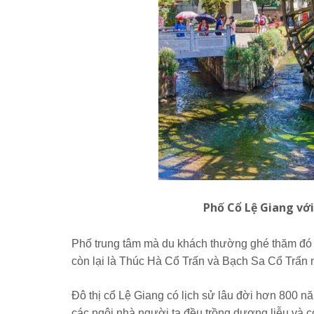
Phố Cổ Lệ Giang vớ
Phố trung tâm mà du khách thường ghé thăm đó là
còn lại là Thúc Hà Cổ Trấn và Bạch Sa Cổ Trấn 
Đô thị cổ Lệ Giang có lịch sử lâu đời hơn 800 
các ngôi nhà người ta đều trồng dương liễu và 