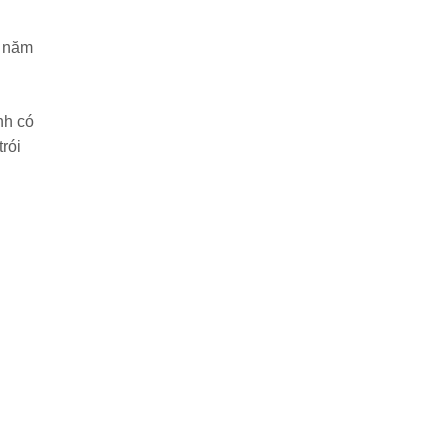
o năm
nh có
rói