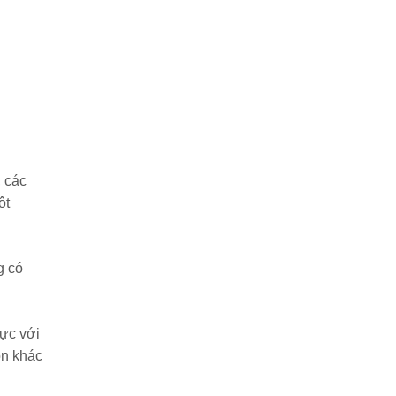
 các
ột
g có
hực với
on khác