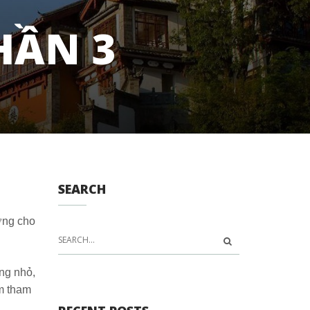
HẦN 3
SEARCH
ượng cho
ng nhỏ,
ểm tham