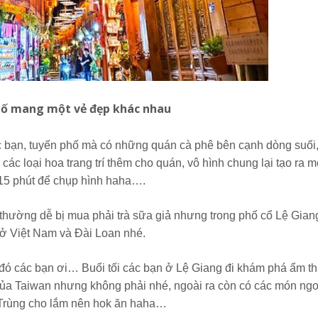
hố mang một vẻ đẹp khác nhau
c bạn, tuyến phố mà có những quán cà phê bên cạnh dòng suối,
các loại hoa trang trí thêm cho quán, vô hình chung lại tạo ra m
15 phút để chụp hình haha….
 thường dễ bị mua phải trà sữa giả nhưng trong phố cổ Lệ Gian
 ở Việt Nam và Đài Loan nhé.
n đó các bạn ơi… Buổi tối các bạn ở Lệ Giang đi khám phá ẩm t
ủa Taiwan nhưng không phải nhé, ngoài ra còn có các món ng
 Trùng cho lắm nên hok ăn haha…