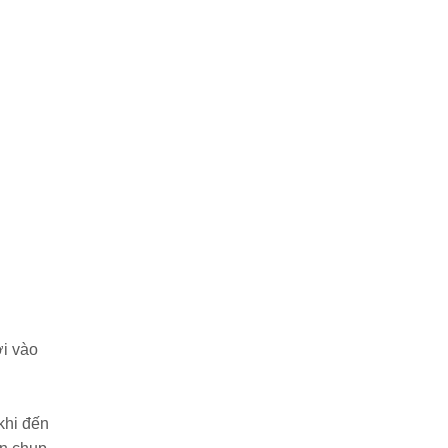
ới vào
khi đến