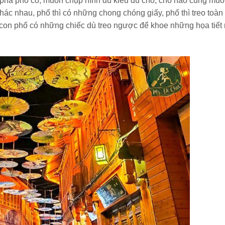
 phá phố cổ, muốn chụp hình đủ kiểu đủ chỗ, chỗ nào cũng mu
khác nhau, phố thì có những chong chóng giấy, phố thì treo toàn
 con phố có những chiếc dù treo ngược để khoe những họa tiết