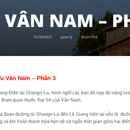
U VÂN NAM – P
15/09/2023
quản lý
Khám Phá
Vu Vân Nam – Phần 3
Trung Điện tại Shangri-La, mình nghĩ các bạn đã nạp đủ năng l
ểm tham quan thuộc Top 5A của Vân Nam.
 đoạn đường từ Shangri-La đến Lệ Giang hiện tại vẫn là đườ
và khi hoàn thành hứa hẹn sẽ rút ngắn thời gian giữa hai đi