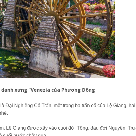
i danh xưng “Venezia của Phương Đông
 Đại Nghiêng Cổ Trấn, một trong ba trấn cổ của Lệ Giang, hai 
nhé.
năm. Lệ Giang được xây vào cuối đời Tống, đầu đời Nguyên. Tr
có suối nước chảy qua.