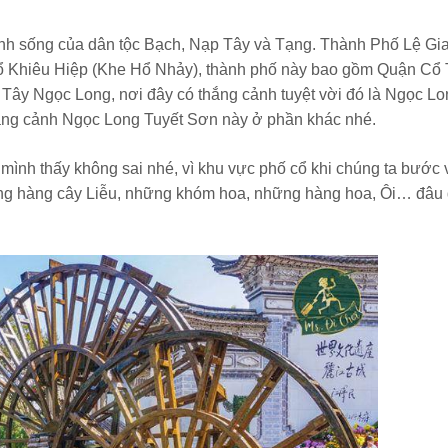
sinh sống của dân tộc Bạch, Nạp Tây và Tạng. Thành Phố Lệ Gi
 Hổ Khiêu Hiệp (Khe Hổ Nhảy), thành phố này bao gồm Quận Cổ
Nạp Tây Ngọc Long, nơi đây có thắng cảnh tuyệt vời đó là Ngọc L
hắng cảnh Ngọc Long Tuyết Sơn này ở phần khác nhé.
ình thấy không sai nhé, vì khu vực phố cổ khi chúng ta bước 
ững hàng cây Liễu, những khóm hoa, những hàng hoa, Ôi… đâu