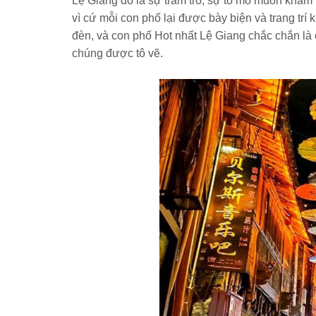
Lệ Giang đó là sự trầm trồ, sự tò mò muốn khám
vì cứ mỗi con phố lại được bày biện và trang trí 
đèn, và con phố Hot nhất Lệ Giang chắc chắn là
chúng được tô vẽ.