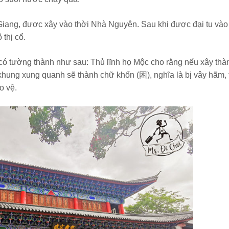
ệ Giang, được xây vào thời Nhà Nguyên. Sau khi được đại tu và
thị cổ.
có tường thành như sau: Thủ lĩnh họ Mộc cho rằng nếu xây thà
hung xung quanh sẽ thành chữ khốn (困), nghĩa là bị vây hãm, t
o vệ.